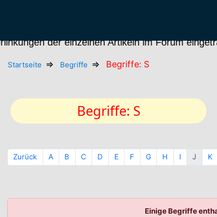
kungen der einzelnen Artikeln im Forum eingetragen
Begriffe: S
Startseite
Begriffe
Begriffe: S
Zurück
A
B
C
D
E
F
G
H
I
J
K
Einige Begriffe enth