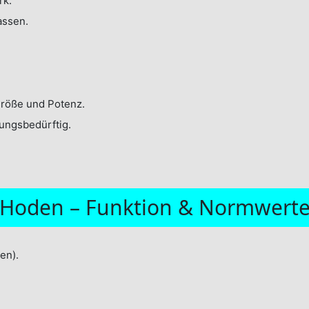
rk.
assen.
röße und Potenz.
ungsbedürftig.
Hoden – Funktion & Normwert
en).