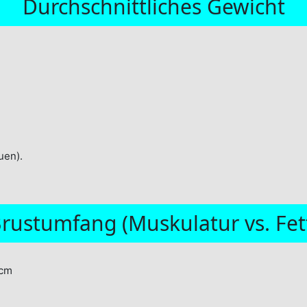
Durchschnittliches Gewicht
uen).
rustumfang (Muskulatur vs. Fet
 cm