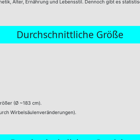
netik, Alter, Ernährung und Lebensstil. Dennoch gibt es statis
Durchschnittliche Größe
größer (Ø ~183 cm).
urch Wirbelsäulenveränderungen).