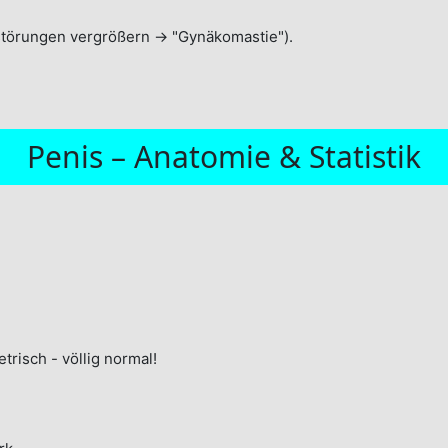
törungen vergrößern → "Gynäkomastie").
Penis – Anatomie & Statistik
trisch - völlig normal!
.