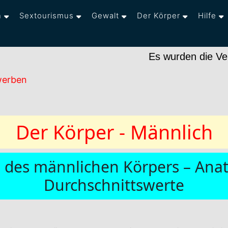
n
Sextourismus
Gewalt
Der Körper
Hilfe
Es wurden die Verlinkung
werben
Der Körper - Männlich
 des männlichen Körpers – Ana
Durchschnittswerte