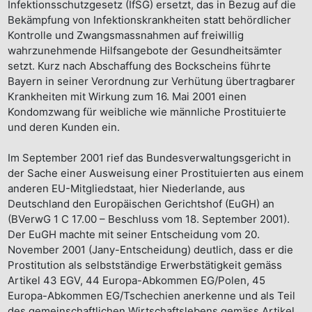
Infektionsschutzgesetz (IfSG) ersetzt, das in Bezug auf die
Bekämpfung von Infektionskrankheiten statt behördlicher
Kontrolle und Zwangsmassnahmen auf freiwillig
wahrzunehmende Hilfsangebote der Gesundheitsämter
setzt. Kurz nach Abschaffung des Bockscheins führte
Bayern in seiner Verordnung zur Verhütung übertragbarer
Krankheiten mit Wirkung zum 16. Mai 2001 einen
Kondomzwang für weibliche wie männliche Prostituierte
und deren Kunden ein.
Im September 2001 rief das Bundesverwaltungsgericht in
der Sache einer Ausweisung einer Prostituierten aus einem
anderen EU-Mitgliedstaat, hier Niederlande, aus
Deutschland den Europäischen Gerichtshof (EuGH) an
(BVerwG 1 C 17.00 – Beschluss vom 18. September 2001).
Der EuGH machte mit seiner Entscheidung vom 20.
November 2001 (Jany-Entscheidung) deutlich, dass er die
Prostitution als selbstständige Erwerbstätigkeit gemäss
Artikel 43 EGV, 44 Europa-Abkommen EG/Polen, 45
Europa-Abkommen EG/Tschechien anerkenne und als Teil
des gemeinschaftlichen Wirtschaftslebens gemäss Artikel