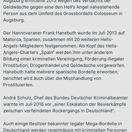
Augsburg ermittelte 2013 wegen des Verdachts der
Geldwäsche gegen eine den Hell’s Angel nahestehende
Person aus dem Umfeld des Grossbordells Colosseum in
Augsburg.
Der Hannoveraner Frank Hanebuth wurde im Juli 2013 auf
Mallorca, Spanien, zusammen mit 20 weiteren Hells-
Angels-Mitgliedern festgenommen. Als Kopf des Hells-
Angels-Charters „Spain“ werden ihm unter anderem
Bildung einer kriminellen Vereinigung, Förderung illegaler
Prostitution, Drogenhandel und Geldwäsche vorgeworfen.
Hanebuth hatte mehrere spanische Bordelle erworben;
berichtet wird auch über die Misshandlung von
Prostituierten.
André Schulz, Chef des Bundes Deutscher Kriminalbeamter
warnte im Juli 2016 vor „einer Eskalation der Revierkämpfe
zwischen verfeindeten Rockergangs in Deutschland“.
Auch einige Besitzer bekannter legaler Mega-Bordelle in
Deutschland werden regelmässig mit kriminellen Personen