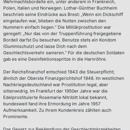
Wehrmachtsbordelle ein, unter anderem in Frankreich,
Polen, Italien und Norwegen. Lothar-Günther Buchheim
beschrieb seine Eindrücke aus Brest: „Wenn ein Dickschiff
eingelaufen war, blieben die Nutten zwischen den
Nummern einfach liegen.“ Die Militärprostitution war
geregelt: „Nur das von der Truppenführung freigegebene
Bordell darfst Du besuchen. Benutze stets ein Kondom
(Gummischutz) und lasse Dich nach dem
Geschlechtsverkehr sanieren.“ Für die deutschen Soldaten
gab es eine Desinfektionsspritze in die Harnröhre.
Der Reichsfinanzhof entschied 1943 die Steuerpflicht;
ähnlich der Oberste Finanzgerichtshof 1948. Im westlichen
Nachkriegsdeutschland war Prostitution legal, aber
sittenwidrig. Im Frankfurt der 1950er Jahre war die
Edelprostituierte Rosemarie Nitribitt lokal bekannt,
bundesweit fand ihre Ermordung im Jahre 1957
Aufmerksamkeit. Zu ihrem Kundenkreis zählten auch
Prominente.
Das Gesetz zur Bekämpfung der Geschlechtskrankheiten