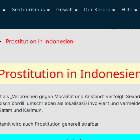
n
Sextourismus
Gewalt
Der Körper
Hilfe
Es wurden die V
Prostitution in Indonesien
Prostitution in Indonesie
r oft als „Verbrechen gegen Moralität und Anstand“ verfolgt. Sexar
sisch bordil, umschrieben als lokalisasi) involviert und vermeid
 Batam und Karimun.
amit wird auch Prostitution generell strafbar.