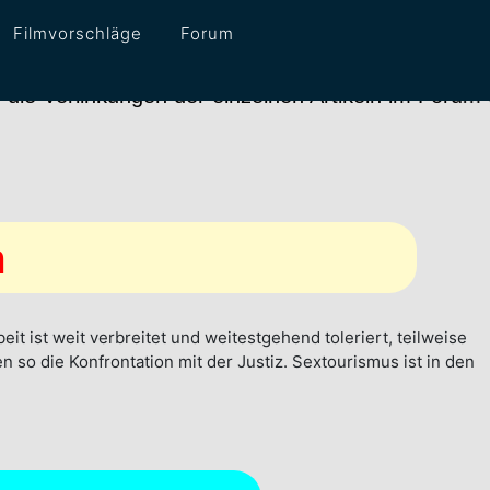
Filmvorschläge
Forum
erlinkungen der einzelnen Artikeln im Forum einget
n
beit ist weit verbreitet und weitestgehend toleriert, teilweise
en so die Konfrontation mit der Justiz. Sextourismus ist in den